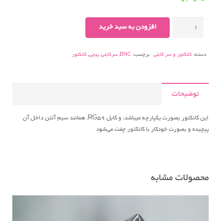
کانکتور
افزودن به سبد خرید
BNC
پیچی
دسته:
کانکتور و سر کابلی
برچسب:
BNC
,
سرکابلی
,
پیچی
,
کانکتور
عدد
توضیحات
این کانکتور بصورت یکپارچه میباشد، و کابل RG59، همانند سیم آنتن داخل آن
پیچیده و بصورت خودکار با کانکتور چفت می‌شود
محصولات مشابه