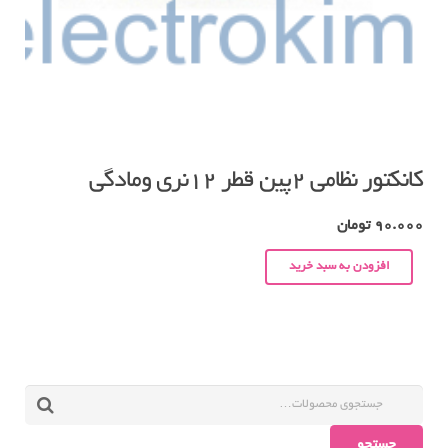
کانکتور نظامی ۲پین قطر ۱۲نری ومادگی
90.000
تومان
افزودن به سبد خرید
جستجو