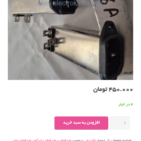
450.000
تومان
4 در انبار
نویزفیلتر-
افزودن به سبد خرید
جا-
پیچدار-۶-
شناسه محصول:
3
دسته:
جک برق
برچسب:
نویزفیلتر-
,
نویزفیلتر-6-آمپر
,
نویزفیلتر-جا-