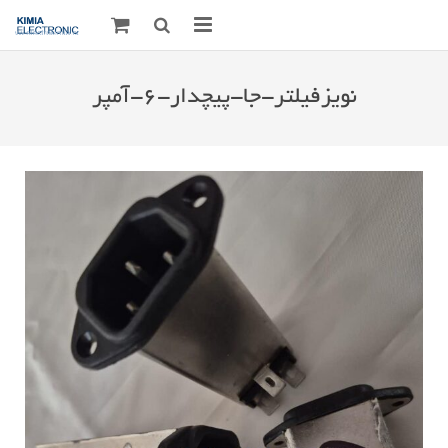
صفحه اصلی
نویزفیلتر-جا-پیچدار-۶-آمپر
قطعات الکترونیک
درباره مـــا
ارتباط با ما