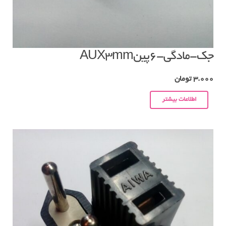
جک-مادگی-۶پینAUX3mm
3.000
تومان
اطلاعات بیشتر