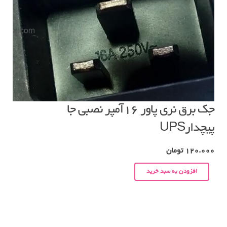
جک برق نری پاور ۱۶آمپر نصبی جا
پیچدارUPS
120.000
تومان
افزودن به سبد خرید