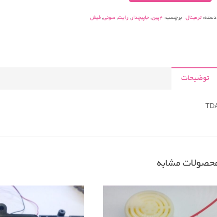
۴پین
دسته:
ترمینال
برچسب:
4پین
,
جاپیچدار
,
رایت
,
سونی
,
فیش
جا
پیچدار
رایت
عدد
توضیحات
TD
حصولات مشابه