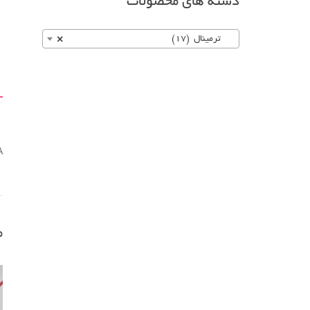
دسته های محصولات
ترمینال (17)
×
A
م