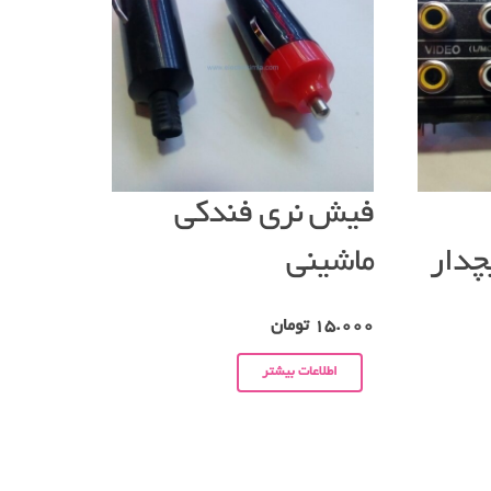
فیش نری فندکی
 پیچدار
ماشینی
15.000
تومان
اطلاعات بیشتر