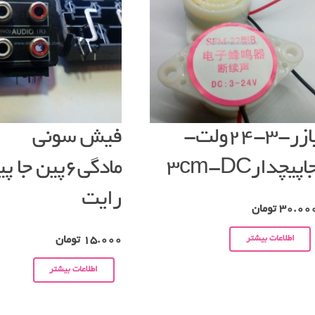
بازر-۳-۲۴ولت-
فیش سونی
اپیچدار۳cm-DC
مادگی۶پین جا
رایت
30.00
تومان
اطلاعات بیشتر
15.000
تومان
اطلاعات بیشتر