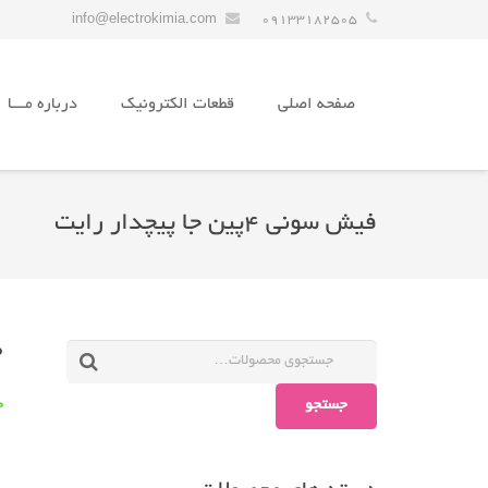
info@electrokimia.com
09133182505
صفحه اصلی
قطعات الکترونیک
درباره مـــا
فیش سونی ۴پین جا پیچدار رایت
0
جستجو
30 