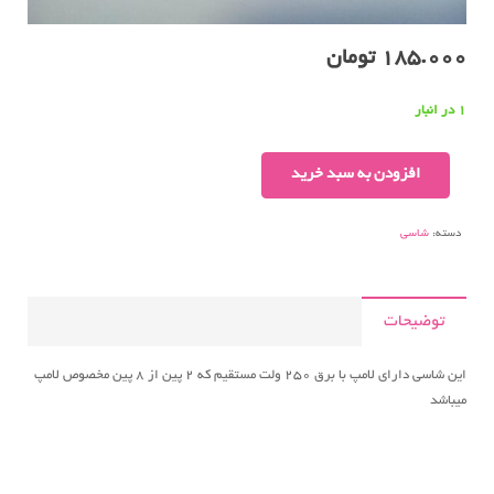
185.000
تومان
1 در انبار
شاسی
افزودن به سبد خرید
مربع
فشاری۸پین
دسته:
شاسی
چراغدار
۳آمپر
عدد
توضیحات
این شاسی دارای لامپ با برق ۲۵۰ ولت مستقیم که ۲ پین از ۸ پین مخصوص لامپ
میباشد