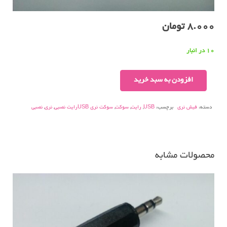
8.000
تومان
10 در انبار
سوکت
افزودن به سبد خرید
نری
USBرایت
دسته:
فیش نری
برچسب:
USB
,
رایت
,
سوکت
,
سوکت نری USBرایت نصبی
,
نری
,
نصبی
نصبی
عدد
محصولات مشابه