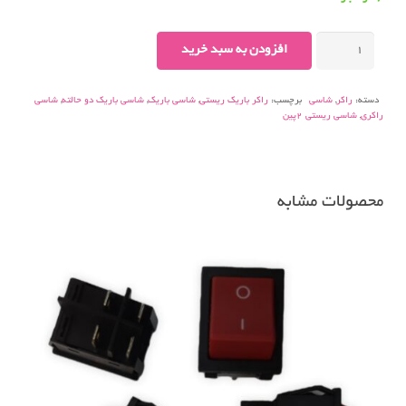
شاسی
افزودن به سبد خرید
راکر
باریک
دسته:
راکر
,
شاسی
برچسب:
راکر باریک ریستی
,
شاسی باریک
,
شاسی باریک دو حالته
,
شاسی
دو
راکری
,
شاسی ریستی 2پین
حالته
مشکی
۲
پین
محصولات مشابه
عدد