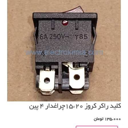
کلید راکر کروز ۲۰*۱۵چراغدار ۴ پین
135.000
تومان