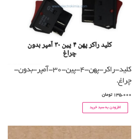
کلید-راکر-پهن-۴-پین-۳۰-آمپر-بدون-
چراغ.
135.000
تومان
افزودن به سبد خرید