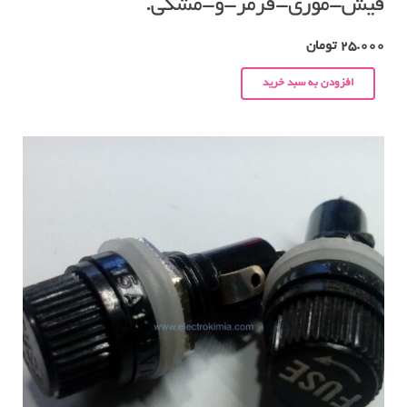
فیش-موزی-قرمز-و-مشکی.
25.000
تومان
افزودن به سبد خرید