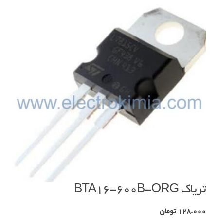
تریاک BTA16-600B-ORG
128.000
تومان