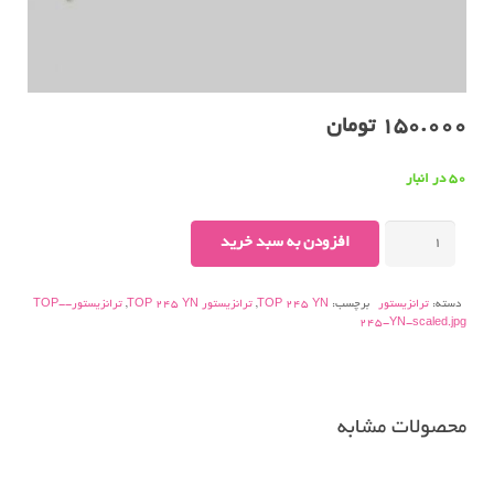
150.000
تومان
50 در انبار
ترانزیستور
افزودن به سبد خرید
TOP
245
دسته:
ترانزیستور
برچسب:
TOP 245 YN
,
ترانزیستور TOP 245 YN
,
ترانزیستور-TOP-
YN
245-YN-scaled.jpg
عدد
محصولات مشابه