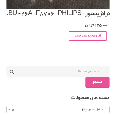
نرانزیستور-BU426A-F8706-PHILIPS.
125.000
تومان
افزودن به سبد خرید
جستجو
دسته های محصولات
ترانزیستور (3)
×