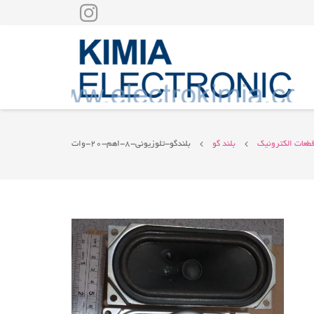
طعات الکترونیک
بلند گو
بلندگو-تلوزیونی-۸-اهم-۲۰-وات