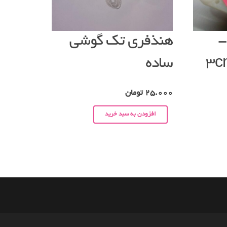
لت-
هنذفری تک گوشی
ساده
25.000
تومان
افزودن به سبد خرید