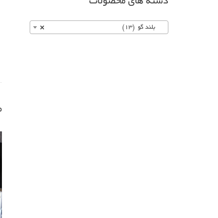
دسته های محصولات
بلند گو (13)
×
م