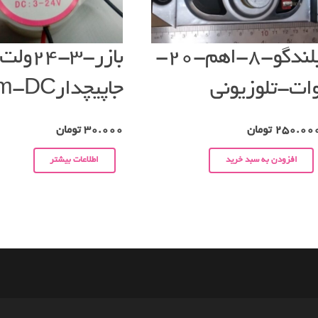
بلندگو-۸-اهم-۲۰-
بازر-۳-۲۴و
ات-تلوزیونی
جاپیچدار۳cm-DC
250.00
تومان
30.000
تومان
افزودن به سبد خرید
اطلاعات بیشتر