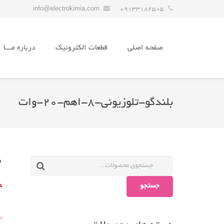
info@electrokimia.com
09133182505
صفحه اصلی
قطعات الکترونیک
درباره مـــا
بلندگو-تلوزیونی-۸-اهم-۲۰-وات
0
جستجو
د
تل