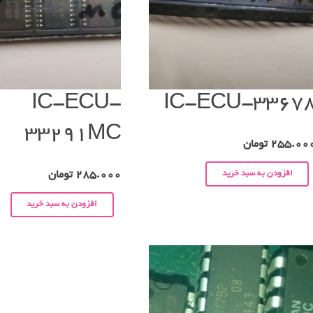
IC-ECU-
IC-ECU-3367
33291MC
255.00
تومان
افزودن به سبد خرید
285.000
تومان
افزودن به سبد خرید