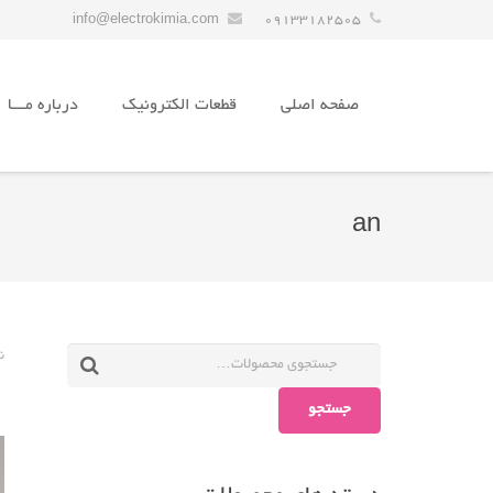
info@electrokimia.com
09133182505
صفحه اصلی
قطعات الکترونیک
درباره مـــا
an
ن
جستجو