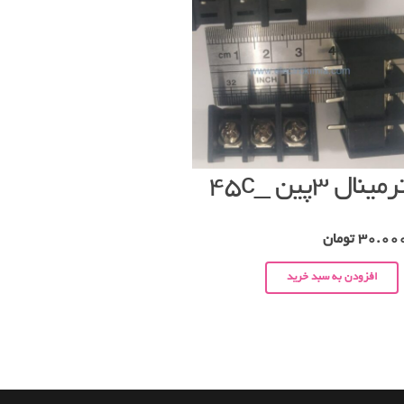
رمینال ۳پین _۴۵c
30.00
تومان
افزودن به سبد خرید