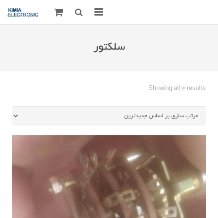
صفحه اصلی
سلکتور
قطعات الکترونیک
درباره مـــا
Sorted
Showing all 3 results
by
ارتباط با ما
latest