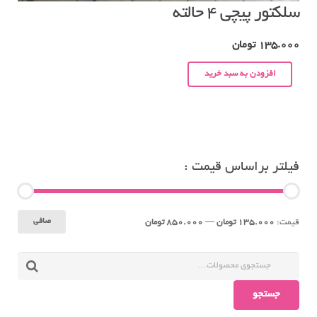
سلکتور پیچی ۴ حالته
135.000
تومان
افزودن به سبد خرید
فیلتر براساس قیمت :
حداقل
حداكثر
صافی
قيمت:
135.000 تومان
—
850.000 تومان
قیمت
قيمت
جستجو