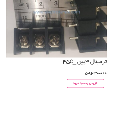
ترمینال ۳پین _۴۵c
30.000
تومان
افزودن به سبد خرید