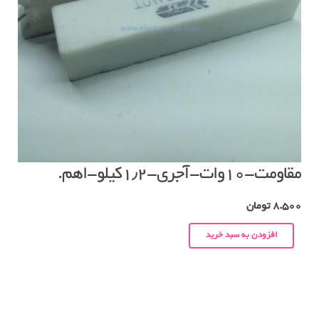
مقاومت-۱۰وات-آجری-۱٫۲کیلو-اهم.
8.500
تومان
افزودن به سبد خرید