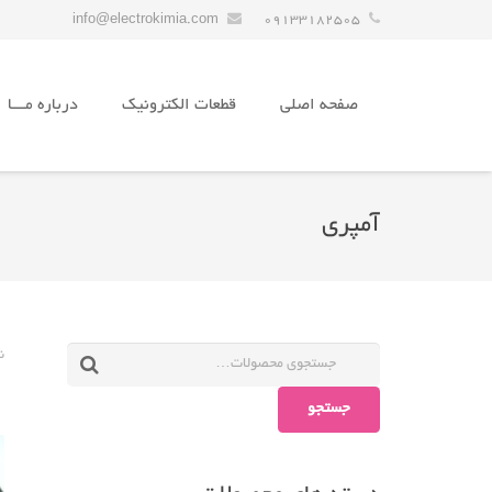
info@electrokimia.com
09133182505
صفحه اصلی
قطعات الکترونیک
درباره مـــا
آمپری
ن
جستجو